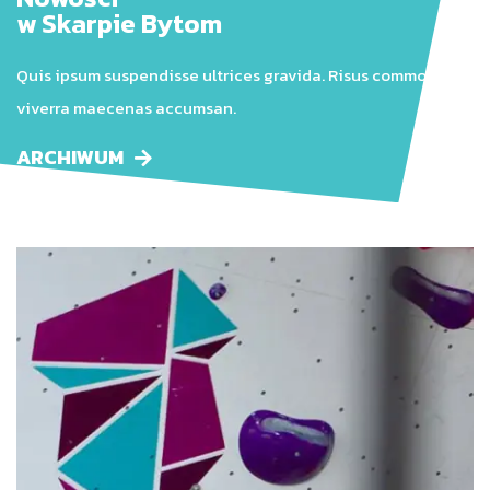
w Skarpie Bytom
Quis ipsum suspendisse ultrices gravida. Risus commodo
viverra maecenas accumsan.
ARCHIWUM