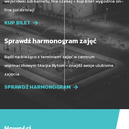
wejściówki lub karnetu. Nie czekaj – kup bilet wygodnie on-
line już dzisiaj!
Lubisz tr
KUP BILET
Spróbuj swoich sił w naszej Strefie
nasze
wspinaczkowej - to miejsce stworzone przez
nowoczesn
Sprawdź harmonogram zajęć
zawodowców zarówno dla amatorów, jak i
Możesz 
prawdziwych profesjonalistów.
Bądź na bieżąco z terminami zajęć w centrum
wspinaczkowym Skarpa Bytom – znajdź swoje ulubione
zajęcia.
SPRAWDŹ HARMONOGRAM
Nowości