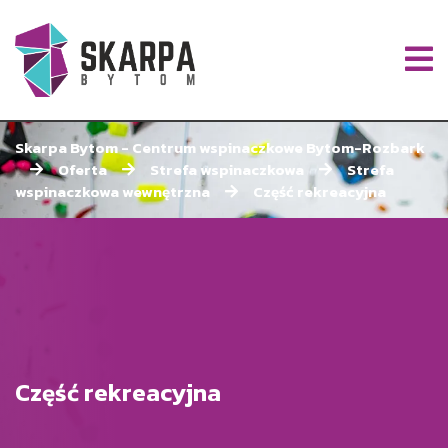
Skarpa Bytom - Centrum wspinaczkowe Bytom-Rozbark
Oferta
Strefa wspinaczkowa
Strefa
wspinaczkowa wewnętrzna
Część rekreacyjna
Część rekreacyjna