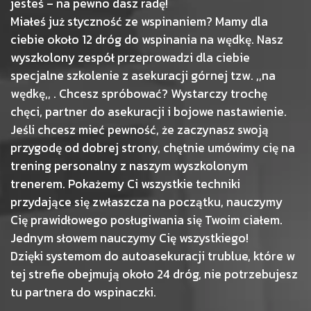
jesteś – na pewno dasz radę!
Miałeś już styczność ze wspinaniem? Mamy dla
ciebie około 12 dróg do wspinania na wędkę. Nasz
wyszkolony zespół przeprowadzi dla ciebie
specjalne szkolenie z asekuracji górnej tzw. ,,na
wędkę,, . Chcesz spróbować? Wystarczy trochę
chęci, partner do asekuracji i bojowe nastawienie.
Jeśli chcesz mieć pewność, że zaczynasz swoją
przygodę od dobrej strony, chętnie umówimy cię na
trening personalny z naszym wyszkolonym
trenerem. Pokażemy Ci wszystkie techniki
przydające się zwłaszcza na początku, nauczymy
Cię prawidłowego posługiwania się Twoim ciałem.
Jednym słowem nauczymy Cię wszystkiego!
Dzięki systemom do autoasekuracji trublue, które w
tej strefie obejmują około 24 dróg, nie potrzebujesz
tu partnera do wspinaczki.